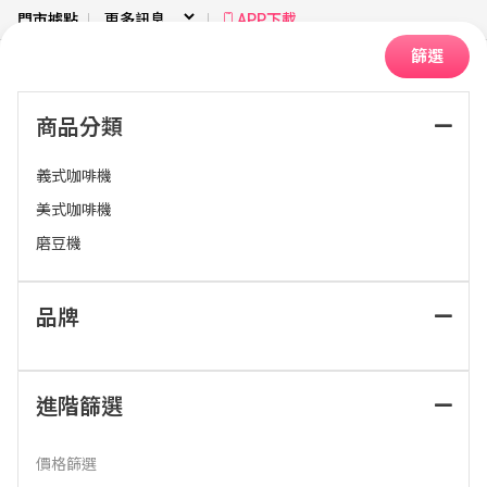
門市據點
APP下載
篩選
商品分類
首頁
廚房衛浴
咖啡機
義式咖啡機
美式咖啡機
磨豆機
品牌
排序：
進階篩選
價格篩選