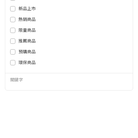
新品上市
熱銷商品
AIWA愛華600ml美式咖啡機 AI-KF
Balzano 義式半自動雙膠囊3in1咖
限量商品
J06
啡機(白) BZ-CCM806
推薦商品
1,490
5,990
NT$
NT$
1,090
3,990
預購商品
NT$
NT$
環保商品
關鍵字
Balzano 義式半自動雙膠囊3in1咖
Delonghi 迪朗奇半自動義式咖啡