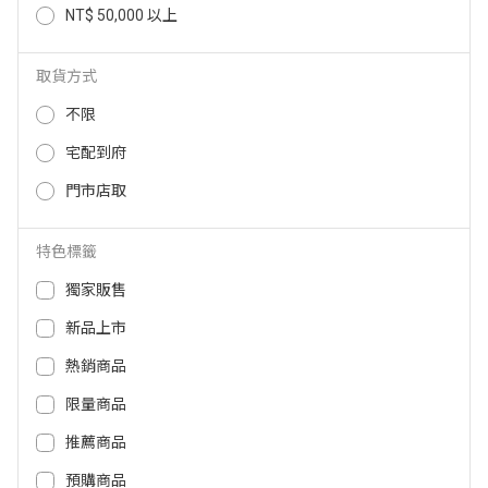
NT$ 50,000 以上
dyson強效極靜甲醛偵測空氣清淨
LG PuriCare 360度雙層清淨機-寵
機BP04 DYSONPURIFIERBIGQUIE
物功能增加版二代 AS101DBY0
TBP04DBU/GD
取貨方式
34,900
35,800
NT$
NT$
29,900
32,900
NT$
NT$
不限
宅配到府
門市店取
特色標籤
獨家販售
新品上市
熱銷商品
限量商品
LG PuriCare 360度雙層清淨機-寵
Pure A9.2高效能抗菌空氣清淨機-
物版二代(旗艦款) AS111NGY1
丹寧藍 EP71-56BLA
推薦商品
40,800
21,900
NT$
NT$
預購商品