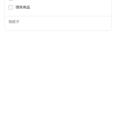
39,800
11,888
NT$
NT$
環保商品
關鍵字
Pure A9.2高效能抗菌空氣清淨機-
Pure A9.2高效能抗菌空氣清淨機-
丹寧藍 EP71-76BLA
奶茶棕 EP71-56WBA
24,900
21,900
NT$
NT$
14,388
11,888
NT$
NT$