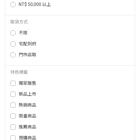
NT$ 50,000 以上
Airvida C1 - LINE FRIENDS空氣清
Airvida E1 空氣清淨 X 藍牙降噪耳
淨機/熊大款45cm WA-IAC1-LF-B
機 IBLEAIRVIDAE1
RN-45
取貨方式
6,280
NT$
4,230
5,980
NT$
NT$
不限
宅配到府
門市店取
特色標籤
獨家販售
新品上市
熱銷商品
限量商品
Airvida E1 空氣清淨 X 藍牙降噪耳
Airvida M2 鈦項圈穿戴式空氣清淨
機 星光白 IBLEAIRVIDAE1-WHE
機 45cm-白色 AIRVIDAM2-IW-45
推薦商品
6,280
NT$
預購商品