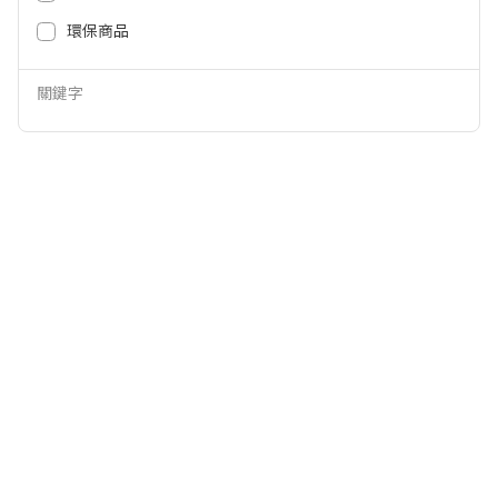
5,980
8,800
NT$
NT$
環保商品
關鍵字
關於全國
會員服務
購物須知
客服中心
加入全國