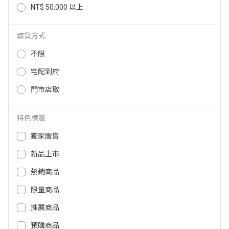
NT$ 50,000 以上
ADAMOUTDOOR無線超薄充電式
ADAMOUTDOOR無線超薄充電式
萬用扇 (沙) ADFN-SLIM500(S)
萬用扇 (黑) ADFN-SLIM500(BK)
取貨方式
399
399
NT$
NT$
不限
宅配到府
門市店取
特色標籤
獨家販售
新品上市
熱銷商品
限量商品
ADAMOUTDOOR無線超薄充電式
Dyson Hot+Cool HF1 智能涼暖風
萬用扇 (綠) ADFN-SLIM500(G)
扇 AM15 DYSONHOT+COOLHF1
推薦商品
AM15
預購商品