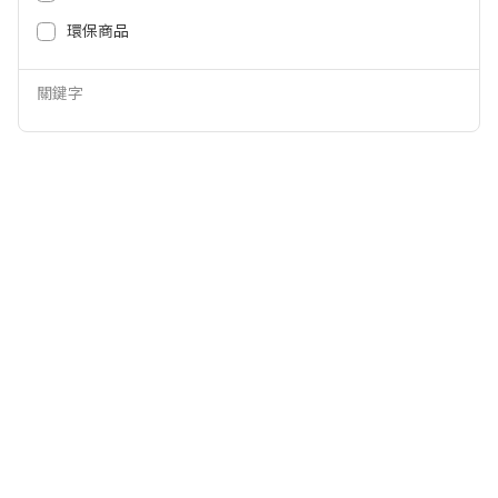
399
15,900
NT$
NT$
環保商品
關鍵字
E-books K36 經典時光兩用擺頭超
E-books K36 經典時光兩用擺頭超
靜音風扇-米 E-PCF246BG
靜音風扇-淺綠 E-PCF246GN
549
549
NT$
NT$