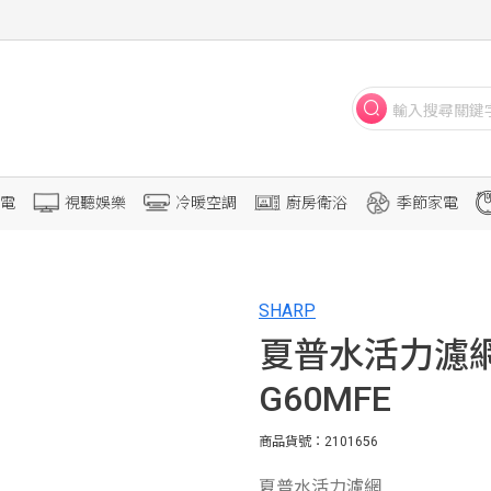
電
視聽娛樂
冷暖空調
廚房衛浴
季節家電
SHARP
夏普水活力濾網 
G60MFE
商品貨號：2101656
夏普水活力濾網