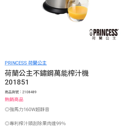
PRINCESS 荷蘭公主
荷蘭公主不鏽鋼萬能榨汁機
201851
商品貨號：2108489
熱銷商品
◎強馬力160W超靜音
◎專利榨汁頭刮除果肉達99％