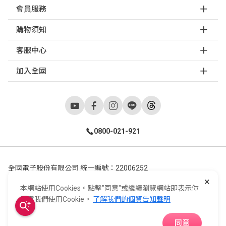
會員服務
購物須知
客服中心
加入全國
0800-021-921
全國電子股份有限公司 統一編號：22006252
×
248新北市五股區五工六路55號 02-2298-9922
本網站使用Cookies。點擊"同意"或繼續瀏覽網站即表示你
E-Life Co., Ltd. All Rights Reserved.
Copyright ©
2026
©
同意我們使用Cookie。
了解我們的個資告知聲明
同意
APP下載