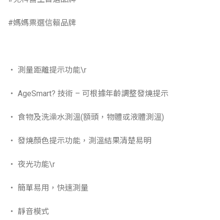
#媽媽票選信賴品牌
‧ 測量距離提示功能\r
‧ AgeSmart? 技術 – 可根據年齡調整發燒提示
‧ 食物及洗澡水測溫(額頭，物體或液體測溫)
‧ 發燒顏色提示功能，測溫結果清楚易明
‧ 夜光功能\r
‧ 簡單易用，快速測量
‧ 靜音模式