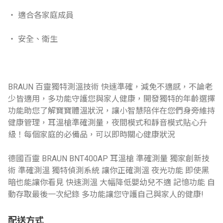
‧ 適合各家庭成員
‧ 安全、衛生
BRAUN 百靈獨特測溫技術 快速準確，減免不適感，不論老
少皆適用，多功能守護您與家人健康，開發獨特的年齡選擇
功能助您了解寶寶體溫狀況，讓小智慧陪伴在您們身旁維持
健康管理，耳溫槍準確測量，夜間模式和靜音模式貼心升
級！每個家庭的必備品，可以即時關心健康狀況
德國百靈 BRAUN BNT400AP 耳溫槍 準確測量 獨家創新技
術 準確測溫 獨特偵測系統 讓你正確測溫 夜光功能 即使黑
暗也能讓你看見 快速測溫 大幅降低嬰幼兒不適 記憶功能 自
動存取最後一次紀錄 多功能讓您守護自己與家人的健康!
配送方式