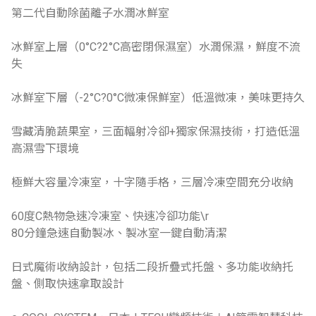
第二代自動除菌離子水潤冰鮮室
冰鮮室上層（0°C?2°C高密閉保濕室）水潤保濕，鮮度不流
失
冰鮮室下層（-2°C?0°C微凍保鮮室）低溫微凍，美味更持久
雪藏清脆蔬果室，三面輻射冷卻+獨家保濕技術，打造低溫
高濕雪下環境
極鮮大容量冷凍室，十字隨手格，三層冷凍空間充分收納
60度C熱物急速冷凍室、快速冷卻功能\r
80分鐘急速自動製冰、製冰室一鍵自動清潔
日式魔術收納設計，包括二段折疊式托盤、多功能收納托
盤、側取快速拿取設計