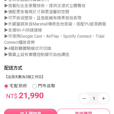
▶搭載杜比全景聲技術，提供沈浸式立體聲效
▶適配更多電視尺寸與更溫馨的空間
▶可平放或壁掛，且皆能擁有精準音效表現
▶外觀靈感來自Marshall傳奇吉他音箱，搭配PU皮革飾面
▶支援Wi-Fi快速連線
▶可使用Google Cast、AirPlay、Spotify Connect、Tidal
Connect播放音樂
▶4種聆聽體驗模式可切換
▶聲霸上設有實體控制鍵可自由調控
配送方式
【出貨天數為3個工作日】
宅配到府
門市店取
21,990
NT$
加入購物車
直接購買