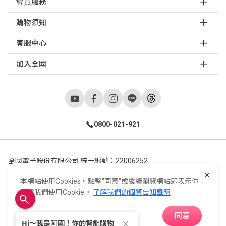
會員服務
購物須知
客服中心
加入全國
0800-021-921
全國電子股份有限公司 統一編號：22006252
×
248新北市五股區五工六路55號 02-2298-9922
本網站使用Cookies。點擊"同意"或繼續瀏覽網站即表示你
E-Life Co., Ltd. All Rights Reserved.
Copyright ©
2026
©
同意我們使用Cookie。
了解我們的個資告知聲明
同意
APP下載