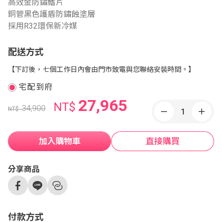
高效金防鏽鰭片
銅管黑色護盾防鏽蝕塗層
採用R32環保新冷媒
配送方式
【下訂後，七個工作日內會由門市致電與您聯絡安裝時間。】
宅配到府
27,965
NT$
34,900
NT$
加入購物車
直接購買
分享商品
付款方式