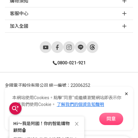
購物須知
客服中心
加入全國
0800-021-921
全國電子股份有限公司 統一編號：22006252
×
248新北市五股區五工六路55號 02-2298-9922
本網站使用Cookies。點擊"同意"或繼續瀏覽網站即表示你
E-Life Co., Ltd. All Rights Reserved.
Copyright ©
2026
©
同意我們使用Cookie。
了解我們的個資告知聲明
同意
APP下載