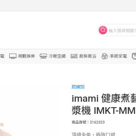
電
視聽娛樂
冷暖空調
廚房衛浴
季節家電
imami
imami 健康
漿機 IMKT-MM
商品貨號：2162323
頂級全能，極致口感