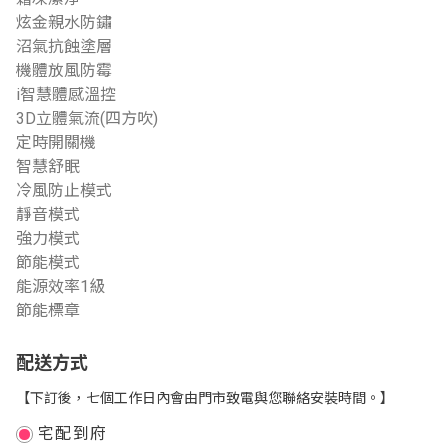
炫金親水防鏽
沼氣抗蝕塗層
機體放風防霉
i智慧體感溫控
3D立體氣流(四方吹)
定時開關機
智慧舒眠
冷風防止模式
靜音模式
強力模式
節能模式
能源效率1級
節能標章
配送方式
【下訂後，七個工作日內會由門市致電與您聯絡安裝時間。】
宅配到府