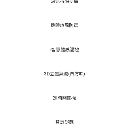
沼氣抗蝕塗層
機體放風防霉
i智慧體感溫控
3D立體氣流(四方吹)
定時開關機
智慧舒眠