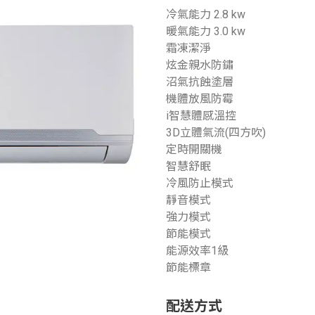
冷氣能力 2.8 kw
暖氣能力 3.0 kw
霜凍潔淨
炫金親水防鏽
沼氣抗蝕塗層
機體放風防霉
i智慧體感溫控
3D立體氣流(四方吹)
定時開關機
智慧舒眠
冷風防止模式
靜音模式
強力模式
節能模式
能源效率1級
節能標章
配送方式