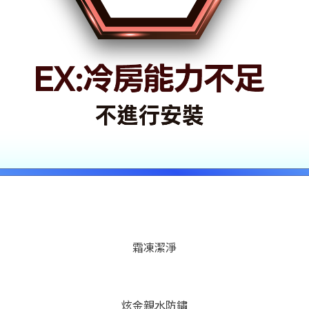
霜凍潔淨
炫金親水防鏽