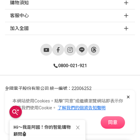
購物須知
客服中心
加入全國
0800-021-921
全國電子股份有限公司 統一編號：22006252
×
248新北市五股區五工六路55號 02-2298-9922
本網站使用Cookies。點擊"同意"或繼續瀏覽網站即表示你
E-Life Co., Ltd. All Rights Reserved.
Copyright ©
2026
©
同意我們使用Cookie。
了解我們的個資告知聲明
同意
APP下載