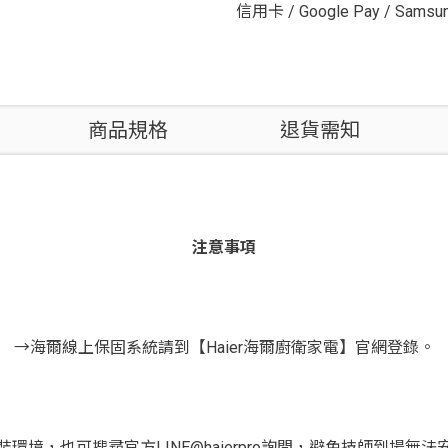
信用卡
/
Google Pay
/
Samsun
商品規格
退貨需知
注意事項
→海爾線上保固系統請到【Haier海爾廚衛家電】官網登錄。
環境，也可搜尋官方LINE@haierpro詢問，避免技師到場無