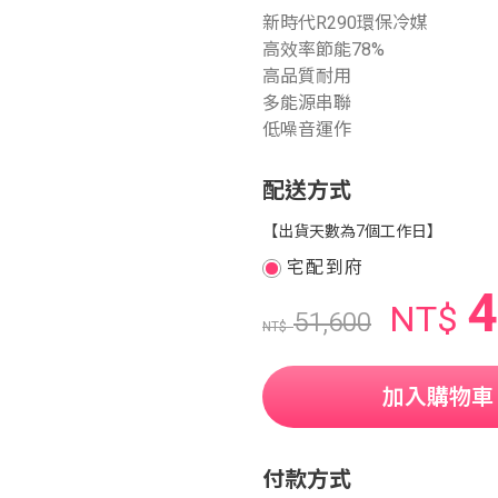
新時代R290環保冷媒
高效率節能78%
高品質耐用
多能源串聯
低噪音運作
配送方式
【出貨天數為7個工作日】
宅配到府
4
NT$
51,600
NT$
加入購物車
付款方式