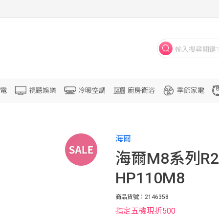
電
視聽娛樂
冷暖空調
廚房衛浴
季節家電
海爾
海爾M8系列R2
HP110M8
商品貨號：2146358
指定五機現折500