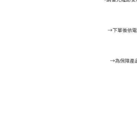
→下單後依電
→為保障產