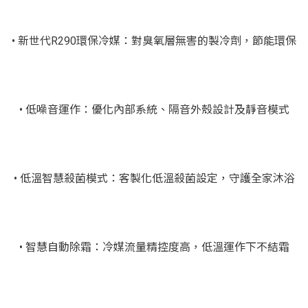
• 新世代R290環保冷媒：對臭氧層無害的製冷劑，節能環保
• 低噪音運作：優化內部系統、隔音外殼設計及靜音模式
• 低溫智慧殺菌模式：客製化低溫殺菌設定，守護全家沐浴
• 智慧自動除霜：冷媒流量精控度高，低溫運作下不結霜