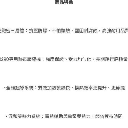
商品特色
搪瓷緻密三層膽：抗壓防爆、不怕酸鹼、堅固耐腐蝕，高強耐用品
 R290專用熱泵壓縮機：強度保證、受力均勻化、長期運行磨耗
• 全維超導系統：雙效加熱製熱快，換熱效率更提升、更節能
• 混和雙熱力系統：電熱輔助與熱泵雙熱力，節省等待時間