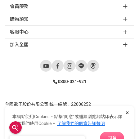
會員服務
購物須知
客服中心
加入全國
0800-021-921
全國電子股份有限公司 統一編號：22006252
×
248新北市五股區五工六路55號 02-2298-9922
本網站使用Cookies。點擊"同意"或繼續瀏覽網站即表示你
E-Life Co., Ltd. All Rights Reserved.
Copyright ©
2026
©
同意我們使用Cookie。
了解我們的個資告知聲明
同意