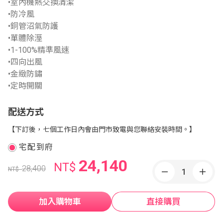
•室內機熱交換清潔
•防冷風
•銅管沼氣防護
•單體除溼
•1-100%精準風速
•四向出風
•金緻防鏽
•定時開關
配送方式
【下訂後，七個工作日內會由門市致電與您聯絡安裝時間。】
宅配到府
24,140
NT$
28,400
NT$
加入購物車
直接購買